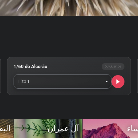
1/60 do Alcorão
60 Quartos
Hizb 1
ساء
آل عمران
البق