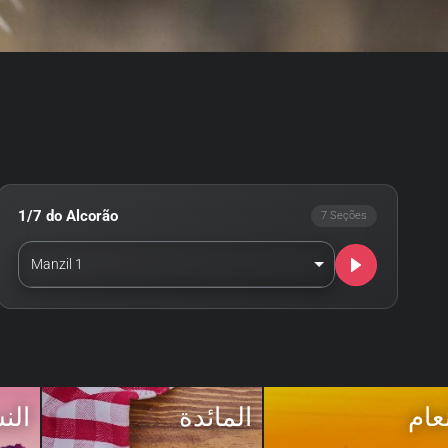
1/7 do Alcorão
7 Seções
Manzil 1
نعام
المائدة
الن