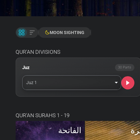
MOON SIGHTING
QUR'AN DIVISIONS
Juz
30 Parts
Juz 1
QUR'AN SURAHS 1 - 19
رة
الفاتحة