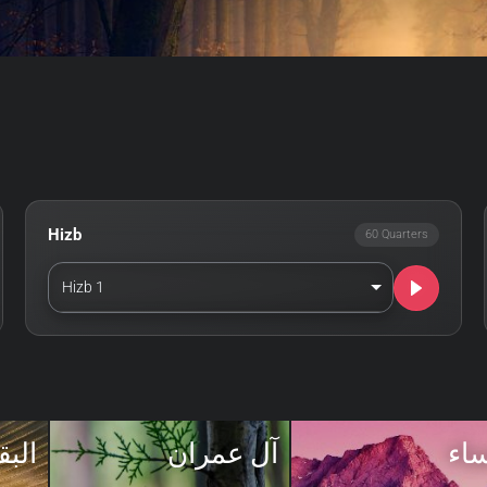
Hizb
60 Quarters
Hizb 1
ساء
آل عمران
البق