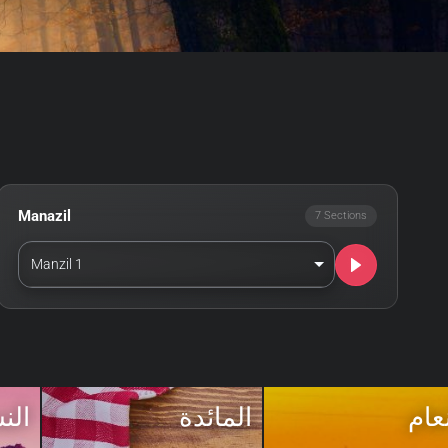
Manazil
7 Sections
Manzil 1
نعام
المائدة
الن