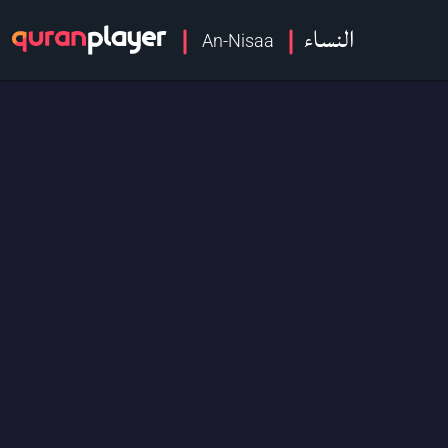
النساء
An-Nisaa