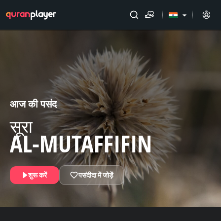
arrow_drop_down
आज की पसंद
सूरा
AL-MUTAFFIFIN
शुरू करें
पसंदीदा में जोड़ें