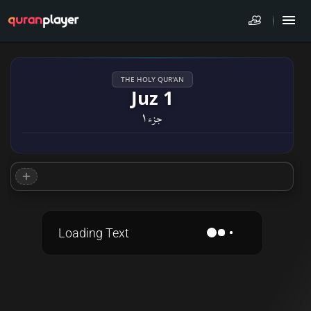
THE HOLY QUR'AN
Juz 1
جزء ۱
Loading Text